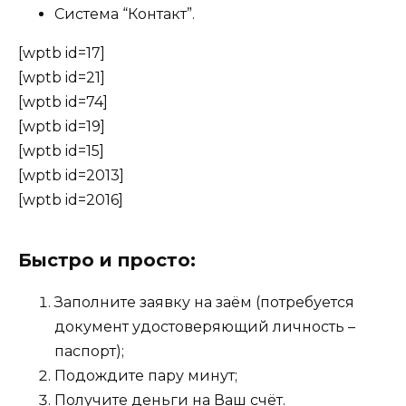
Система “Контакт”.
[wptb id=17]
[wptb id=21]
[wptb id=74]
[wptb id=19]
[wptb id=15]
[wptb id=2013]
[wptb id=2016]
Быстро и просто:
Заполните заявку на заём (потребуется
документ удостоверяющий личность –
паспорт);
Подождите пару минут;
Получите деньги на Ваш счёт.