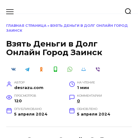
Перейти
к
содержанию
ГЛАВНАЯ СТРАНИЦА
»
ВЗЯТЬ ДЕНЬГИ В ДОЛГ ОНЛАЙН ГОРОД
ЗАИНСК
Взять Деньги в Долг
Онлайн Город Заинск
АВТОР
НА ЧТЕНИЕ
desrazu.com
1 мин
ПРОСМОТРОВ
КОММЕНТАРИИ
120
0
ОПУБЛИКОВАНО
ОБНОВЛЕНО
5 апреля 2024
5 апреля 2024