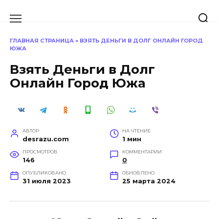
Перейти
к
содержанию
ГЛАВНАЯ СТРАНИЦА
»
ВЗЯТЬ ДЕНЬГИ В ДОЛГ ОНЛАЙН ГОРОД
ЮЖА
Взять Деньги в Долг
Онлайн Город Южа
АВТОР
НА ЧТЕНИЕ
desrazu.com
1 мин
ПРОСМОТРОВ
КОММЕНТАРИИ
146
0
ОПУБЛИКОВАНО
ОБНОВЛЕНО
31 июля 2023
25 марта 2024