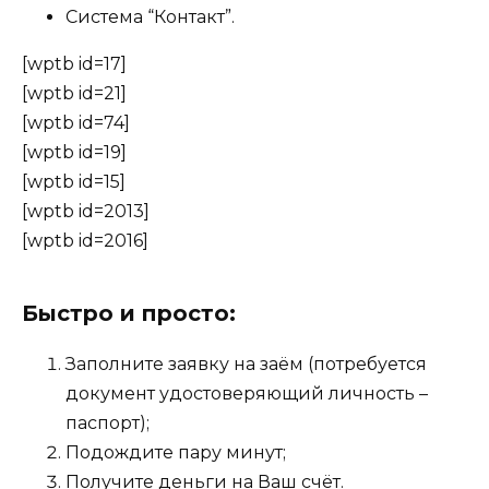
Система “Контакт”.
[wptb id=17]
[wptb id=21]
[wptb id=74]
[wptb id=19]
[wptb id=15]
[wptb id=2013]
[wptb id=2016]
Быстро и просто:
Заполните заявку на заём (потребуется
документ удостоверяющий личность –
паспорт);
Подождите пару минут;
Получите деньги на Ваш счёт.