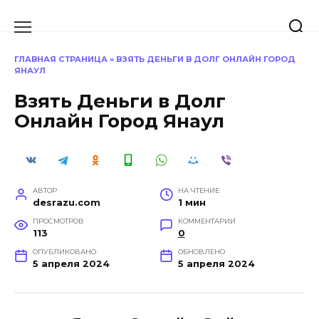
Перейти
к
содержанию
ГЛАВНАЯ СТРАНИЦА
»
ВЗЯТЬ ДЕНЬГИ В ДОЛГ ОНЛАЙН ГОРОД
ЯНАУЛ
Взять Деньги в Долг
Онлайн Город Янаул
АВТОР
НА ЧТЕНИЕ
desrazu.com
1 мин
ПРОСМОТРОВ
КОММЕНТАРИИ
113
0
ОПУБЛИКОВАНО
ОБНОВЛЕНО
5 апреля 2024
5 апреля 2024