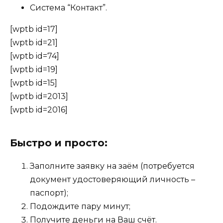
Система “Контакт”.
[wptb id=17]
[wptb id=21]
[wptb id=74]
[wptb id=19]
[wptb id=15]
[wptb id=2013]
[wptb id=2016]
Быстро и просто:
Заполните заявку на заём (потребуется
документ удостоверяющий личность –
паспорт);
Подождите пару минут;
Получите деньги на Ваш счёт.