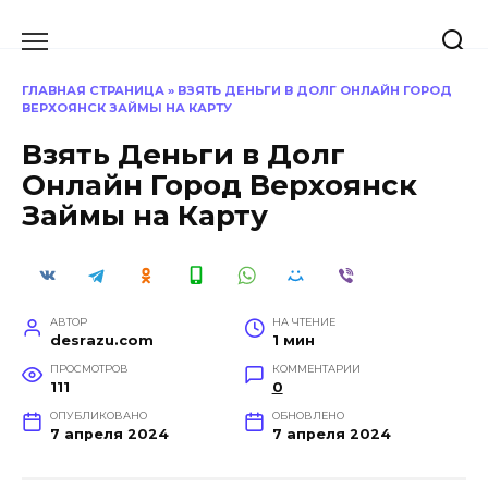
Перейти
к
содержанию
ГЛАВНАЯ СТРАНИЦА
»
ВЗЯТЬ ДЕНЬГИ В ДОЛГ ОНЛАЙН ГОРОД
ВЕРХОЯНСК ЗАЙМЫ НА КАРТУ
Взять Деньги в Долг
Онлайн Город Верхоянск
Займы на Карту
АВТОР
НА ЧТЕНИЕ
desrazu.com
1 мин
ПРОСМОТРОВ
КОММЕНТАРИИ
111
0
ОПУБЛИКОВАНО
ОБНОВЛЕНО
7 апреля 2024
7 апреля 2024