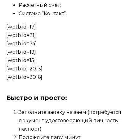
Расчётный счёт;
Система “Контакт”.
[wptb id=17]
[wptb id=21]
[wptb id=74]
[wptb id=19]
[wptb id=15]
[wptb id=2013]
[wptb id=2016]
Быстро и просто:
Заполните заявку на заём (потребуется
документ удостоверяющий личность –
паспорт);
Подождите пару минут;