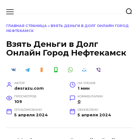
Перейти
к
содержанию
ГЛАВНАЯ СТРАНИЦА
»
ВЗЯТЬ ДЕНЬГИ В ДОЛГ ОНЛАЙН ГОРОД
НЕФТЕКАМСК
Взять Деньги в Долг
Онлайн Город Нефтекамск
АВТОР
НА ЧТЕНИЕ
desrazu.com
1 мин
ПРОСМОТРОВ
КОММЕНТАРИИ
109
0
ОПУБЛИКОВАНО
ОБНОВЛЕНО
5 апреля 2024
5 апреля 2024