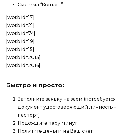
Система “Контакт”.
[wptb id=17]
[wptb id=21]
[wptb id=74]
[wptb id=19]
[wptb id=15]
[wptb id=2013]
[wptb id=2016]
Быстро и просто:
Заполните заявку на заём (потребуется
документ удостоверяющий личность –
паспорт);
Подождите пару минут;
Получите деньги на Ваш счёт.