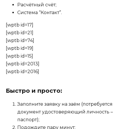
Расчётный счёт;
Система “Контакт”.
[wptb id=17]
[wptb id=21]
[wptb id=74]
[wptb id=19]
[wptb id=15]
[wptb id=2013]
[wptb id=2016]
Быстро и просто:
Заполните заявку на заём (потребуется
документ удостоверяющий личность –
паспорт);
Подождите пару минут;