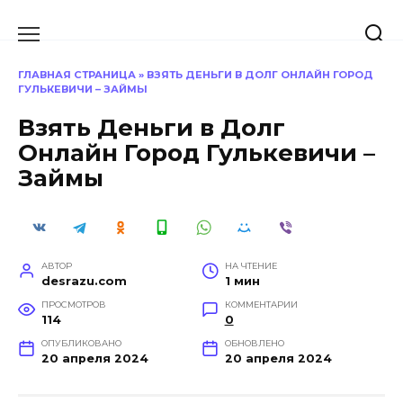
Перейти
к
содержанию
ГЛАВНАЯ СТРАНИЦА
»
ВЗЯТЬ ДЕНЬГИ В ДОЛГ ОНЛАЙН ГОРОД
ГУЛЬКЕВИЧИ – ЗАЙМЫ
Взять Деньги в Долг
Онлайн Город Гулькевичи –
Займы
АВТОР
НА ЧТЕНИЕ
desrazu.com
1 мин
ПРОСМОТРОВ
КОММЕНТАРИИ
114
0
ОПУБЛИКОВАНО
ОБНОВЛЕНО
20 апреля 2024
20 апреля 2024