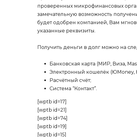
проверенных микрофинансовых орган
замечательную возможность получени
будет одобрен компанией, Вам мгно
указанные реквизиты.
Получить деньги в долг можно на сл
Банковская карта (МИР, Виза, Mast
Электронный кошелёк (ЮMoney, 
Расчётный счёт;
Система “Контакт”.
[wptb id=17]
[wptb id=21]
[wptb id=74]
[wptb id=19]
[wptb id=15]