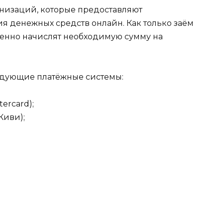
изаций, которые предоставляют
я денежных средств онлайн. Как только заём
венно начислят необходимую сумму на
едующие платёжные системы:
ercard);
Киви);