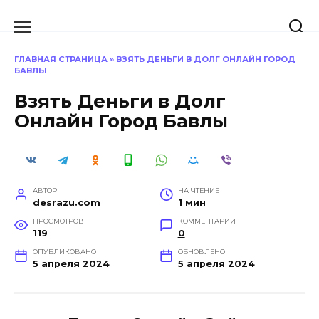
Перейти
к
содержанию
ГЛАВНАЯ СТРАНИЦА
»
ВЗЯТЬ ДЕНЬГИ В ДОЛГ ОНЛАЙН ГОРОД
БАВЛЫ
Взять Деньги в Долг
Онлайн Город Бавлы
АВТОР
НА ЧТЕНИЕ
desrazu.com
1 мин
ПРОСМОТРОВ
КОММЕНТАРИИ
119
0
ОПУБЛИКОВАНО
ОБНОВЛЕНО
5 апреля 2024
5 апреля 2024