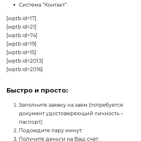
Система “Контакт”.
[wptb id=17]
[wptb id=21]
[wptb id=74]
[wptb id=19]
[wptb id=15]
[wptb id=2013]
[wptb id=2016]
Быстро и просто:
Заполните заявку на заём (потребуется
документ удостоверяющий личность –
паспорт);
Подождите пару минут;
Получите деньги на Ваш счёт.