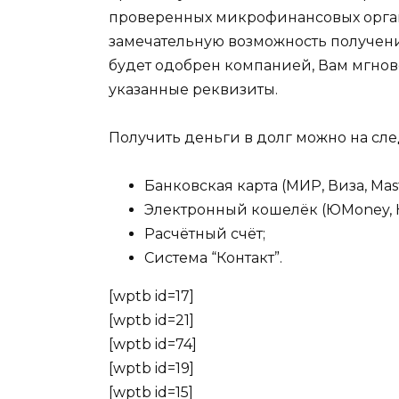
проверенных микрофинансовых орган
замечательную возможность получени
будет одобрен компанией, Вам мгно
указанные реквизиты.
Получить деньги в долг можно на сл
Банковская карта (МИР, Виза, Mast
Электронный кошелёк (ЮMoney, 
Расчётный счёт;
Система “Контакт”.
[wptb id=17]
[wptb id=21]
[wptb id=74]
[wptb id=19]
[wptb id=15]