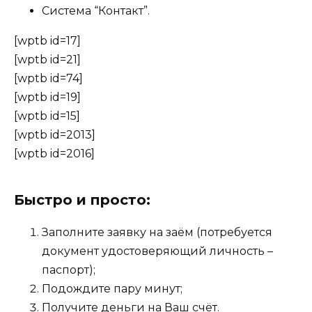
Система “Контакт”.
[wptb id=17]
[wptb id=21]
[wptb id=74]
[wptb id=19]
[wptb id=15]
[wptb id=2013]
[wptb id=2016]
Быстро и просто:
Заполните заявку на заём (потребуется
документ удостоверяющий личность –
паспорт);
Подождите пару минут;
Получите деньги на Ваш счёт.