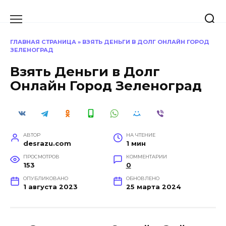
Перейти
к
содержанию
ГЛАВНАЯ СТРАНИЦА
»
ВЗЯТЬ ДЕНЬГИ В ДОЛГ ОНЛАЙН ГОРОД
ЗЕЛЕНОГРАД
Взять Деньги в Долг
Онлайн Город Зеленоград
АВТОР
НА ЧТЕНИЕ
desrazu.com
1 мин
ПРОСМОТРОВ
КОММЕНТАРИИ
153
0
ОПУБЛИКОВАНО
ОБНОВЛЕНО
1 августа 2023
25 марта 2024