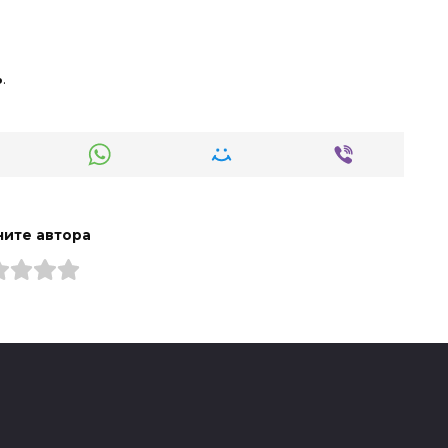
ь
.
ите автора