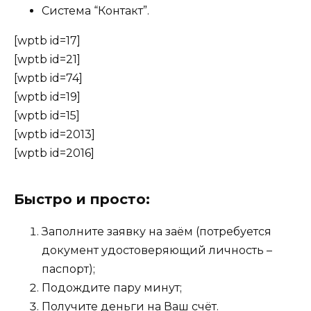
Система “Контакт”.
[wptb id=17]
[wptb id=21]
[wptb id=74]
[wptb id=19]
[wptb id=15]
[wptb id=2013]
[wptb id=2016]
Быстро и просто:
Заполните заявку на заём (потребуется
документ удостоверяющий личность –
паспорт);
Подождите пару минут;
Получите деньги на Ваш счёт.