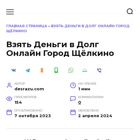
Перейти
к
содержанию
ГЛАВНАЯ СТРАНИЦА
»
ВЗЯТЬ ДЕНЬГИ В ДОЛГ ОНЛАЙН ГОРОД
ЩЁЛКИНО
Взять Деньги в Долг
Онлайн Город Щёлкино
АВТОР
НА ЧТЕНИЕ
desrazu.com
1 мин
ПРОСМОТРОВ
КОММЕНТАРИИ
154
0
ОПУБЛИКОВАНО
ОБНОВЛЕНО
7 октября 2023
2 апреля 2024