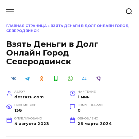
Перейти
к
содержанию
ГЛАВНАЯ СТРАНИЦА
»
ВЗЯТЬ ДЕНЬГИ В ДОЛГ ОНЛАЙН ГОРОД
СЕВЕРОДВИНСК
Взять Деньги в Долг
Онлайн Город
Северодвинск
АВТОР
НА ЧТЕНИЕ
desrazu.com
1 мин
ПРОСМОТРОВ
КОММЕНТАРИИ
138
0
ОПУБЛИКОВАНО
ОБНОВЛЕНО
4 августа 2023
26 марта 2024