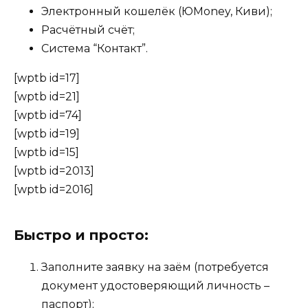
Электронный кошелёк (ЮMoney, Киви);
Расчётный счёт;
Система “Контакт”.
[wptb id=17]
[wptb id=21]
[wptb id=74]
[wptb id=19]
[wptb id=15]
[wptb id=2013]
[wptb id=2016]
Быстро и просто:
Заполните заявку на заём (потребуется
документ удостоверяющий личность –
паспорт);