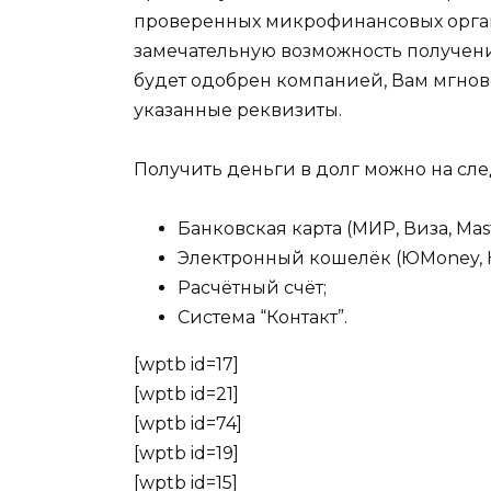
проверенных микрофинансовых орган
замечательную возможность получени
будет одобрен компанией, Вам мгно
указанные реквизиты.
Получить деньги в долг можно на сл
Банковская карта (МИР, Виза, Mast
Электронный кошелёк (ЮMoney, 
Расчётный счёт;
Система “Контакт”.
[wptb id=17]
[wptb id=21]
[wptb id=74]
[wptb id=19]
[wptb id=15]