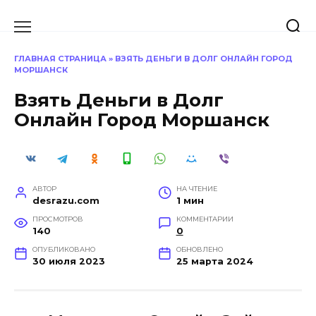
Перейти
к
содержанию
ГЛАВНАЯ СТРАНИЦА
»
ВЗЯТЬ ДЕНЬГИ В ДОЛГ ОНЛАЙН ГОРОД
МОРШАНСК
Взять Деньги в Долг
Онлайн Город Моршанск
АВТОР
НА ЧТЕНИЕ
desrazu.com
1 мин
ПРОСМОТРОВ
КОММЕНТАРИИ
140
0
ОПУБЛИКОВАНО
ОБНОВЛЕНО
30 июля 2023
25 марта 2024