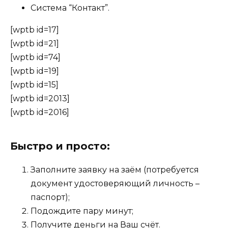
Система “Контакт”.
[wptb id=17]
[wptb id=21]
[wptb id=74]
[wptb id=19]
[wptb id=15]
[wptb id=2013]
[wptb id=2016]
Быстро и просто:
Заполните заявку на заём (потребуется
документ удостоверяющий личность –
паспорт);
Подождите пару минут;
Получите деньги на Ваш счёт.