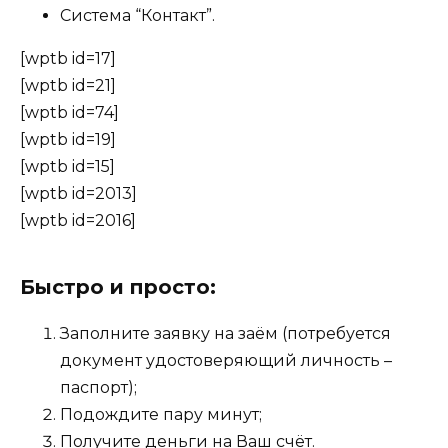
Система “Контакт”.
[wptb id=17]
[wptb id=21]
[wptb id=74]
[wptb id=19]
[wptb id=15]
[wptb id=2013]
[wptb id=2016]
Быстро и просто:
Заполните заявку на заём (потребуется
документ удостоверяющий личность –
паспорт);
Подождите пару минут;
Получите деньги на Ваш счёт.