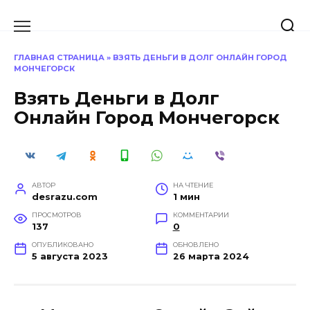
Перейти
к
содержанию
ГЛАВНАЯ СТРАНИЦА
»
ВЗЯТЬ ДЕНЬГИ В ДОЛГ ОНЛАЙН ГОРОД
МОНЧЕГОРСК
Взять Деньги в Долг
Онлайн Город Мончегорск
АВТОР
НА ЧТЕНИЕ
desrazu.com
1 мин
ПРОСМОТРОВ
КОММЕНТАРИИ
137
0
ОПУБЛИКОВАНО
ОБНОВЛЕНО
5 августа 2023
26 марта 2024