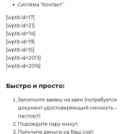
Система “Контакт”.
[wptb id=17]
[wptb id=21]
[wptb id=74]
[wptb id=19]
[wptb id=15]
[wptb id=2013]
[wptb id=2016]
Быстро и просто:
Заполните заявку на заём (потребуется
документ удостоверяющий личность –
паспорт);
Подождите пару минут;
Получите деньги на Ваш счёт.