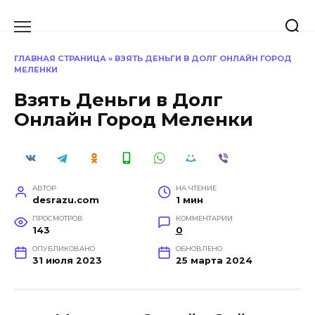
Перейти
к
содержанию
ГЛАВНАЯ СТРАНИЦА
»
ВЗЯТЬ ДЕНЬГИ В ДОЛГ ОНЛАЙН ГОРОД
МЕЛЕНКИ
Взять Деньги в Долг
Онлайн Город Меленки
АВТОР
НА ЧТЕНИЕ
desrazu.com
1 мин
ПРОСМОТРОВ
КОММЕНТАРИИ
143
0
ОПУБЛИКОВАНО
ОБНОВЛЕНО
31 июля 2023
25 марта 2024