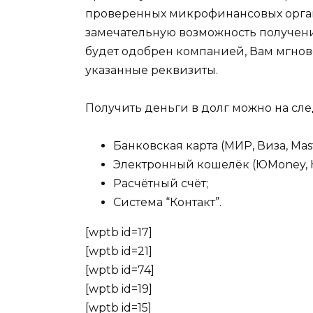
проверенных микрофинансовых орган
замечательную возможность получени
будет одобрен компанией, Вам мгно
указанные реквизиты.
Получить деньги в долг можно на сл
Банковская карта (МИР, Виза, Mast
Электронный кошелёк (ЮMoney, 
Расчётный счёт;
Система “Контакт”.
[wptb id=17]
[wptb id=21]
[wptb id=74]
[wptb id=19]
[wptb id=15]