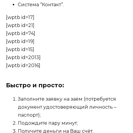
Система “Контакт”.
[wptb id=17]
[wptb id=21]
[wptb id=74]
[wptb id=19]
[wptb id=15]
[wptb id=2013]
[wptb id=2016]
Быстро и просто:
Заполните заявку на заём (потребуется
документ удостоверяющий личность –
паспорт);
Подождите пару минут;
Получите деньги на Ваш счёт.