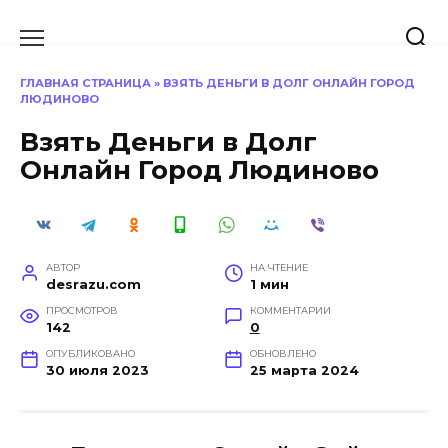
Перейти
к
содержанию
ГЛАВНАЯ СТРАНИЦА
»
ВЗЯТЬ ДЕНЬГИ В ДОЛГ ОНЛАЙН ГОРОД
ЛЮДИНОВО
Взять Деньги в Долг
Онлайн Город Людиново
АВТОР
НА ЧТЕНИЕ
desrazu.com
1 мин
ПРОСМОТРОВ
КОММЕНТАРИИ
142
0
ОПУБЛИКОВАНО
ОБНОВЛЕНО
30 июля 2023
25 марта 2024