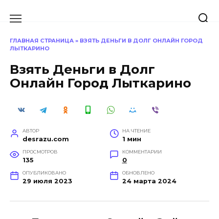
Перейти
к
содержанию
ГЛАВНАЯ СТРАНИЦА
»
ВЗЯТЬ ДЕНЬГИ В ДОЛГ ОНЛАЙН ГОРОД
ЛЫТКАРИНО
Взять Деньги в Долг
Онлайн Город Лыткарино
АВТОР
НА ЧТЕНИЕ
desrazu.com
1 мин
ПРОСМОТРОВ
КОММЕНТАРИИ
135
0
ОПУБЛИКОВАНО
ОБНОВЛЕНО
29 июля 2023
24 марта 2024