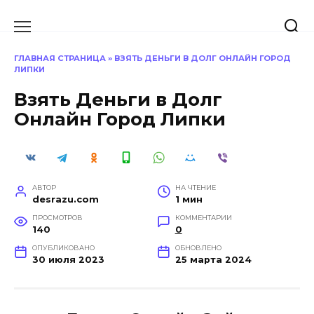
Перейти
к
содержанию
ГЛАВНАЯ СТРАНИЦА
»
ВЗЯТЬ ДЕНЬГИ В ДОЛГ ОНЛАЙН ГОРОД
ЛИПКИ
Взять Деньги в Долг
Онлайн Город Липки
АВТОР
НА ЧТЕНИЕ
desrazu.com
1 мин
ПРОСМОТРОВ
КОММЕНТАРИИ
140
0
ОПУБЛИКОВАНО
ОБНОВЛЕНО
30 июля 2023
25 марта 2024