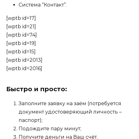
Система “Контакт”.
[wptb id=17]
[wptb id=21]
[wptb id=74]
[wptb id=19]
[wptb id=15]
[wptb id=2013]
[wptb id=2016]
Быстро и просто:
Заполните заявку на заём (потребуется
документ удостоверяющий личность –
паспорт);
Подождите пару минут;
Получите деньги на Ваш счёт.