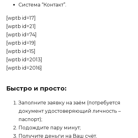
Система “Контакт”.
[wptb id=17]
[wptb id=21]
[wptb id=74]
[wptb id=19]
[wptb id=15]
[wptb id=2013]
[wptb id=2016]
Быстро и просто:
Заполните заявку на заём (потребуется
документ удостоверяющий личность –
паспорт);
Подождите пару минут;
Получите деньги на Ваш счёт.