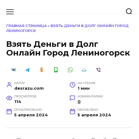
Перейти
к
содержанию
ГЛАВНАЯ СТРАНИЦА
»
ВЗЯТЬ ДЕНЬГИ В ДОЛГ ОНЛАЙН ГОРОД
ЛЕНИНОГОРСК
Взять Деньги в Долг
Онлайн Город Лениногорск
АВТОР
НА ЧТЕНИЕ
desrazu.com
1 мин
ПРОСМОТРОВ
КОММЕНТАРИИ
114
0
ОПУБЛИКОВАНО
ОБНОВЛЕНО
5 апреля 2024
5 апреля 2024