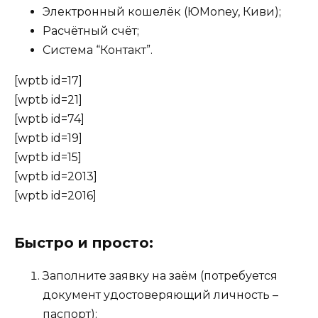
Электронный кошелёк (ЮMoney, Киви);
Расчётный счёт;
Система “Контакт”.
[wptb id=17]
[wptb id=21]
[wptb id=74]
[wptb id=19]
[wptb id=15]
[wptb id=2013]
[wptb id=2016]
Быстро и просто:
Заполните заявку на заём (потребуется
документ удостоверяющий личность –
паспорт);