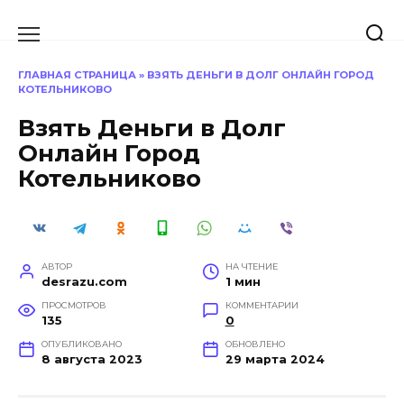
Перейти
к
содержанию
ГЛАВНАЯ СТРАНИЦА
»
ВЗЯТЬ ДЕНЬГИ В ДОЛГ ОНЛАЙН ГОРОД
КОТЕЛЬНИКОВО
Взять Деньги в Долг
Онлайн Город
Котельниково
АВТОР
НА ЧТЕНИЕ
desrazu.com
1 мин
ПРОСМОТРОВ
КОММЕНТАРИИ
135
0
ОПУБЛИКОВАНО
ОБНОВЛЕНО
8 августа 2023
29 марта 2024