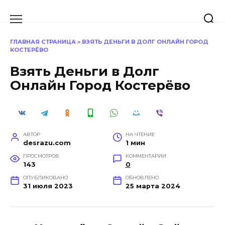
Перейти
к
содержанию
ГЛАВНАЯ СТРАНИЦА
»
ВЗЯТЬ ДЕНЬГИ В ДОЛГ ОНЛАЙН ГОРОД
КОСТЕРЁВО
Взять Деньги в Долг
Онлайн Город Костерёво
АВТОР
НА ЧТЕНИЕ
desrazu.com
1 мин
ПРОСМОТРОВ
КОММЕНТАРИИ
143
0
ОПУБЛИКОВАНО
ОБНОВЛЕНО
31 июля 2023
25 марта 2024