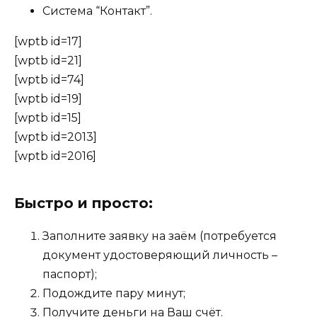
Система “Контакт”.
[wptb id=17]
[wptb id=21]
[wptb id=74]
[wptb id=19]
[wptb id=15]
[wptb id=2013]
[wptb id=2016]
Быстро и просто:
Заполните заявку на заём (потребуется
документ удостоверяющий личность –
паспорт);
Подождите пару минут;
Получите деньги на Ваш счёт.