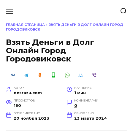
Перейти
к
содержанию
ГЛАВНАЯ СТРАНИЦА
»
ВЗЯТЬ ДЕНЬГИ В ДОЛГ ОНЛАЙН ГОРОД
ГОРОДОВИКОВСК
Взять Деньги в Долг
Онлайн Город
Городовиковск
АВТОР
НА ЧТЕНИЕ
desrazu.com
1 мин
ПРОСМОТРОВ
КОММЕНТАРИИ
160
0
ОПУБЛИКОВАНО
ОБНОВЛЕНО
20 ноября 2023
23 марта 2024