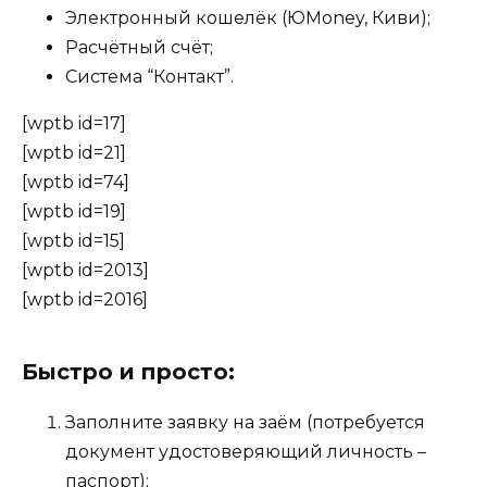
Электронный кошелёк (ЮMoney, Киви);
Расчётный счёт;
Система “Контакт”.
[wptb id=17]
[wptb id=21]
[wptb id=74]
[wptb id=19]
[wptb id=15]
[wptb id=2013]
[wptb id=2016]
Быстро и просто:
Заполните заявку на заём (потребуется
документ удостоверяющий личность –
паспорт);