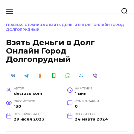
Перейти
к
содержанию
ГЛАВНАЯ СТРАНИЦА
»
ВЗЯТЬ ДЕНЬГИ В ДОЛГ ОНЛАЙН ГОРОД
ДОЛГОПРУДНЫЙ
Взять Деньги в Долг
Онлайн Город
Долгопрудный
АВТОР
НА ЧТЕНИЕ
desrazu.com
1 мин
ПРОСМОТРОВ
КОММЕНТАРИИ
130
0
ОПУБЛИКОВАНО
ОБНОВЛЕНО
29 июля 2023
24 марта 2024