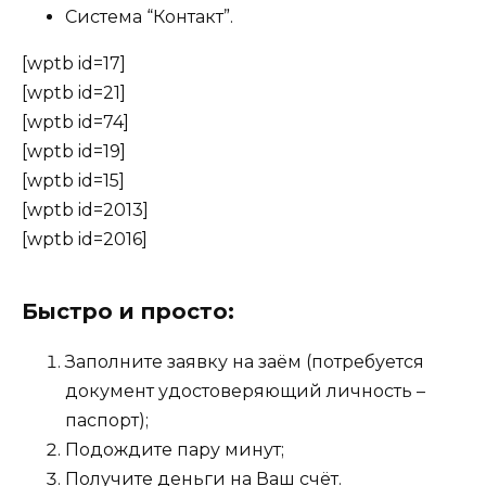
Система “Контакт”.
[wptb id=17]
[wptb id=21]
[wptb id=74]
[wptb id=19]
[wptb id=15]
[wptb id=2013]
[wptb id=2016]
Быстро и просто:
Заполните заявку на заём (потребуется
документ удостоверяющий личность –
паспорт);
Подождите пару минут;
Получите деньги на Ваш счёт.