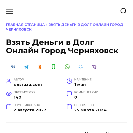
Перейти
к
содержанию
ГЛАВНАЯ СТРАНИЦА
»
ВЗЯТЬ ДЕНЬГИ В ДОЛГ ОНЛАЙН ГОРОД
ЧЕРНЯХОВСК
Взять Деньги в Долг
Онлайн Город Черняховск
АВТОР
НА ЧТЕНИЕ
desrazu.com
1 мин
ПРОСМОТРОВ
КОММЕНТАРИИ
140
0
ОПУБЛИКОВАНО
ОБНОВЛЕНО
2 августа 2023
25 марта 2024