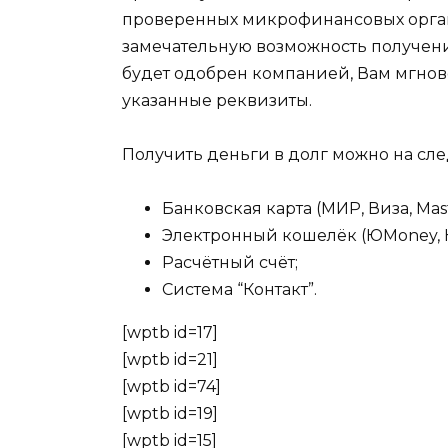
проверенных микрофинансовых орган
замечательную возможность получени
будет одобрен компанией, Вам мгно
указанные реквизиты.
Получить деньги в долг можно на сл
Банковская карта (МИР, Виза, Mast
Электронный кошелёк (ЮMoney, 
Расчётный счёт;
Система “Контакт”.
[wptb id=17]
[wptb id=21]
[wptb id=74]
[wptb id=19]
[wptb id=15]