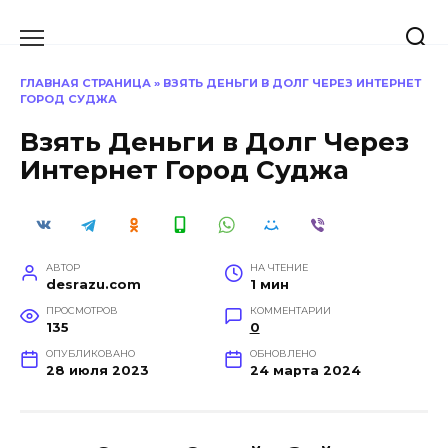
Перейти
к
содержанию
ГЛАВНАЯ СТРАНИЦА
»
ВЗЯТЬ ДЕНЬГИ В ДОЛГ ЧЕРЕЗ ИНТЕРНЕТ
ГОРОД СУДЖА
Взять Деньги в Долг Через
Интернет Город Суджа
АВТОР
НА ЧТЕНИЕ
desrazu.com
1 мин
ПРОСМОТРОВ
КОММЕНТАРИИ
135
0
ОПУБЛИКОВАНО
ОБНОВЛЕНО
28 июля 2023
24 марта 2024