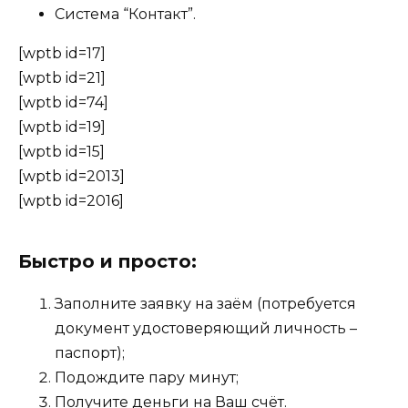
Система “Контакт”.
[wptb id=17]
[wptb id=21]
[wptb id=74]
[wptb id=19]
[wptb id=15]
[wptb id=2013]
[wptb id=2016]
Быстро и просто:
Заполните заявку на заём (потребуется
документ удостоверяющий личность –
паспорт);
Подождите пару минут;
Получите деньги на Ваш счёт.